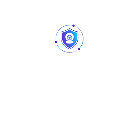
Aperçu
Lighting Controller
JW-40
Articles
Pointage et contrôle d’accès : quelles différences
au niveau des produits ?