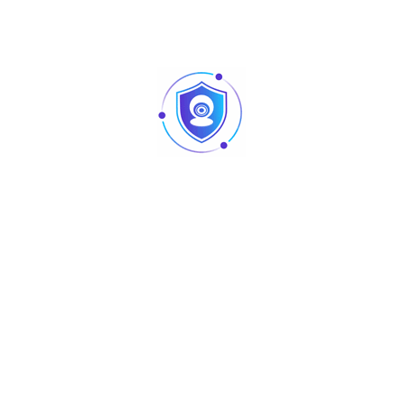
Aperçu
8Mpx
IPC-HDW1839T-A-IL
Articles
Pointage et contrôle d’accès : quelles différences
au niveau des produits ?