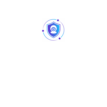
Aperçu
5MP
HAC-PT1509A-A-LED
Articles
Pointage et contrôle d’accès : quelles différences
au niveau des produits ?