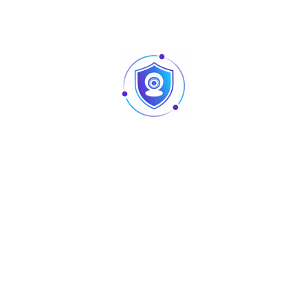
Aperçu
5MP
HAC-PT1509A-A-LED
Articles
Pointage et contrôle d’accès : quelles différences
au niveau des produits ?