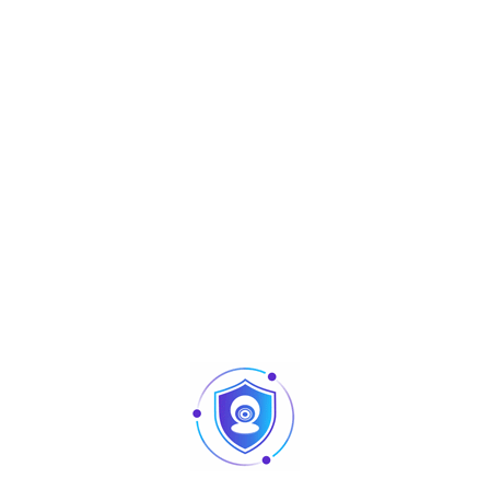
Aperçu
Pro Series
NVR5432-4KS2-V2