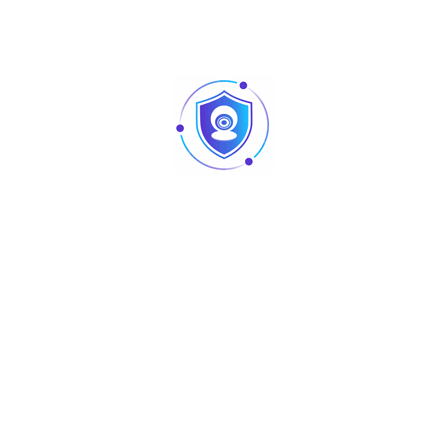
Aperçu
3 Mpx
IPC-HFW8331EP-Z
Articles
Pointage et contrôle d’accès : quelles différences
au niveau des produits ?