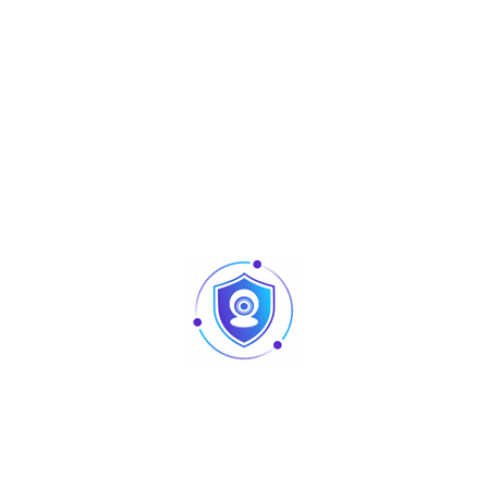
NVR5224-24P-4KS2
Articles
Pointage et contrôle d’accès : quelles différences
au niveau des produits ?
Caméra vision nocturne Tunisie
Revendeur Swipe POS en Tunisie | Solutions caisse
et point de vente chez TUS