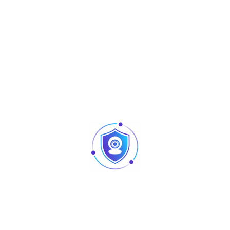
NVR4432-I
Articles
Pointage et contrôle d’accès : quelles différences
au niveau des produits ?
Caméra vision nocturne Tunisie
Revendeur Swipe POS en Tunisie | Solutions caisse
et point de vente chez TUS