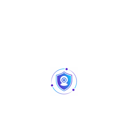
NVR2108HS-8P-4KS3
Articles
Pointage et contrôle d’accès : quelles différences
au niveau des produits ?
Caméra vision nocturne Tunisie
Revendeur Swipe POS en Tunisie | Solutions caisse
et point de vente chez TUS